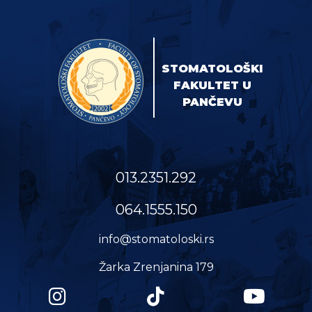
STOMATOLOŠKI
FAKULTET U
PANČEVU
013.2351.292
064.1555.150
info@stomatoloski.rs
Žarka Zrenjanina 179