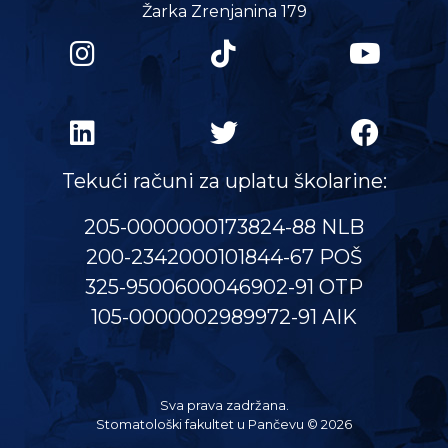
Žarka Zrenjanina 179
Tekući računi za uplatu školarine:
205-0000000173824-88 NLB
200-2342000101844-67 POŠ
325-9500600046902-91 OTP
105-0000002989972-91 AIK
Sva prava zadržana.
Stomatološki fakultet u Pančevu © 2026