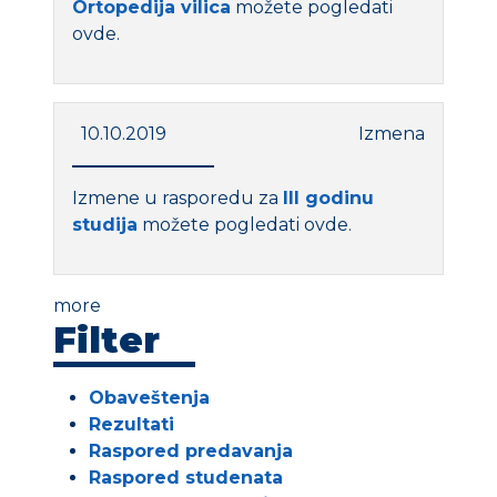
Ortopedija vilica
možete pogledati
ovde.
10.10.2019
Izmena
Izmene u rasporedu za
III godinu
studija
možete pogledati ovde.
more
Filter
Obaveštenja
Rezultati
Raspored predavanja
Raspored studenata