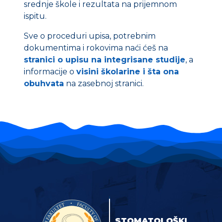
srednje škole i rezultata na prijemnom
ispitu.
Sve o proceduri upisa, potrebnim
dokumentima i rokovima naći ćeš na
stranici o upisu na integrisane studije
, a
informacije o
visini školarine i šta ona
obuhvata
na zasebnoj stranici.
STOMATOLOŠKI