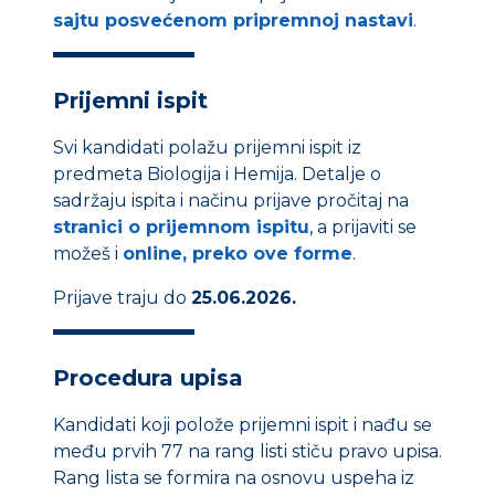
sajtu posvećenom pripremnoj nastavi
.
Prijemni ispit
Svi kandidati polažu prijemni ispit iz
predmeta Biologija i Hemija. Detalje o
sadržaju ispita i načinu prijave pročitaj na
stranici o prijemnom ispitu
, a prijaviti se
možeš i
online, preko ove forme
.
Prijave traju do
25.06.2026.
Procedura upisa
Kandidati koji polože prijemni ispit i nađu se
među prvih 77 na rang listi stiču pravo upisa.
Rang lista se formira na osnovu uspeha iz