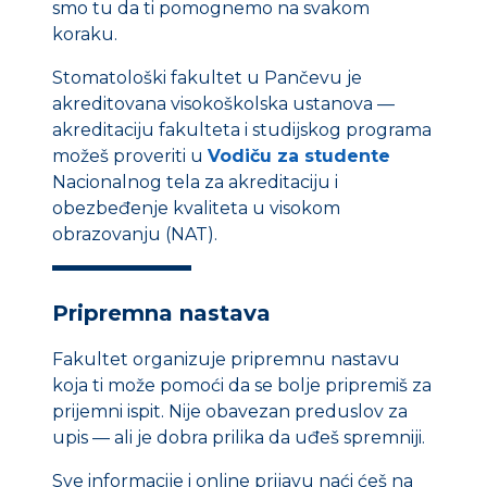
smo tu da ti pomognemo na svakom
koraku.
Stomatološki fakultet u Pančevu je
akreditovana visokoškolska ustanova —
akreditaciju fakulteta i studijskog programa
možeš proveriti u
Vodiču za studente
Nacionalnog tela za akreditaciju i
obezbeđenje kvaliteta u visokom
obrazovanju (NAT).
Pripremna nastava
Fakultet organizuje pripremnu nastavu
koja ti može pomoći da se bolje pripremiš za
prijemni ispit. Nije obavezan preduslov za
upis — ali je dobra prilika da uđeš spremniji.
Sve informacije i online prijavu naći ćeš na