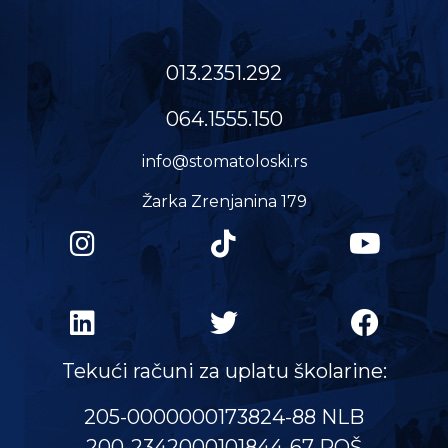
013.2351.292
064.1555.150
info@stomatoloski.rs
Žarka Zrenjanina 179
Tekući računi za uplatu školarine:
205-0000000173824-88 NLB
200-2342000101844-67 POŠ